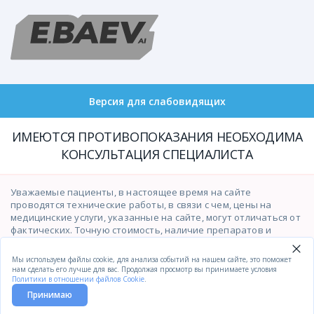
Версия для слабовидящих
ИМЕЮТСЯ ПРОТИВОПОКАЗАНИЯ НЕОБХОДИМА
КОНСУЛЬТАЦИЯ СПЕЦИАЛИСТА
Уважаемые пациенты, в настоящее время на сайте
проводятся технические работы, в связи с чем, цены на
медицинские услуги, указанные на сайте, могут отличаться от
фактических. Точную стоимость, наличие препаратов и
возможность оказания медицинских услуг просим уточнять у
операторов контакт-центра по телефону
(391)201-03-03
.
Мы используем файлы cookie, для анализа событий на нашем сайте, это поможет
Приносим свои извинения за временные неудобства.
нам сделать его лучше для вас. Продолжая просмотр вы принимаете условия
Политики в отношении файлов Cookie
.
Принимаю
Главная
Услуги и цены
Контакты
Вызов врача