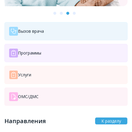
Вызов врача на дом
Программы
Услуги
ОМС/ДМС
Направления
К разделу