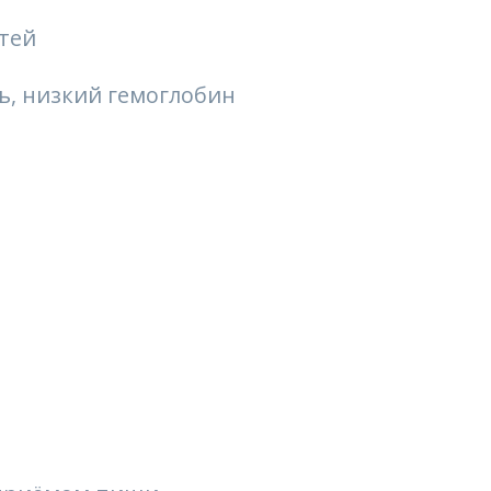
гтей
ть, низкий гемоглобин