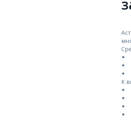
з
Аст
мно
Ср
К 