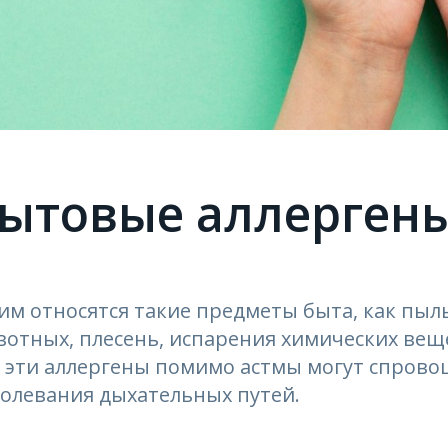
ытовые аллерген
им относятся такие предметы быта, как пыл
отных, плесень, испарения химических веще
е эти аллергены помимо астмы могут спрово
болевания дыхательных путей.