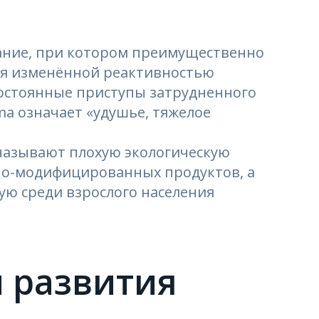
вание, при котором преимущественно
ся изменённой реактивностью
остоянные приступы затрудненного
ma означает «удушье, тяжелое
называют плохую экологическую
нно-модифицированных продуктов, а
ю среди взрослого населения
 развития