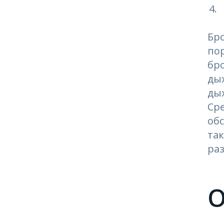
Бр
по
бр
дых
ды
Ср
об
та
раз
О