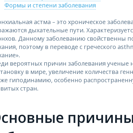
Формы и степени заболевания
онхиальная астма – это хроническое заболе
ражаются дыхательные пути. Характеризует
онхов. Данному заболеванию свойственны п
ания, поэтому в переводе с греческого asth
хание».
еди вероятных причин заболевания ученые 
становку в мире, увеличение количества ге
кже гиподинамию, особенно распространенну
витых стран.
сновные причины