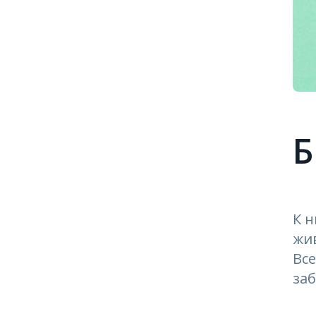
Б
К н
жив
Вс
за