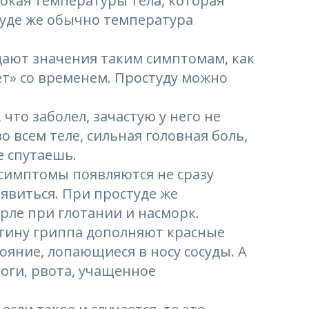
сокая температуры тела, которая
туде же обычно температура
идают значения таким симптомам, как
ет» со временем. Простуду можно
что заболел, зачастую у него не
о всем теле, сильная головная боль,
е спутаешь.
 симптомы появляются не сразу
появиться. При простуде же
рле при глотании и насморк.
ртину гриппа дополняют красные
тояние, лопающиеся в носу сосуды. А
оги, рвота, учащенное