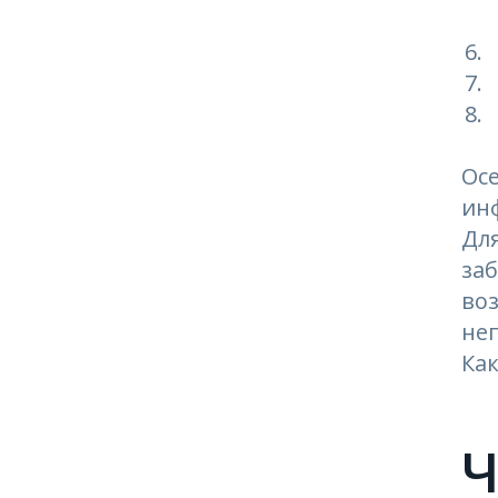
Ос
ин
Для
заб
воз
не
Как
Ч