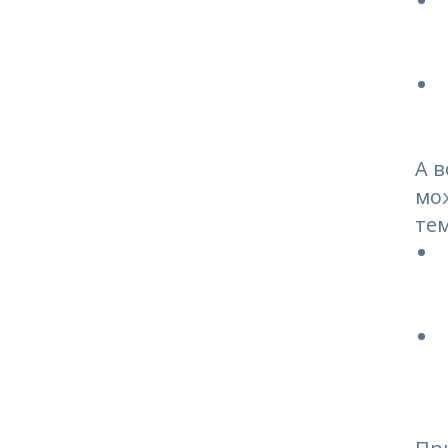
А в
мож
тем