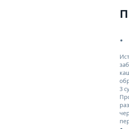
п
Ис
за
каш
обр
3 с
Про
ра
чер
пер