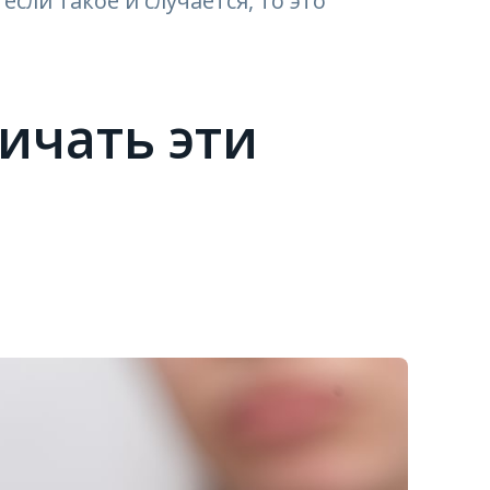
если такое и случается, то это
ичать эти