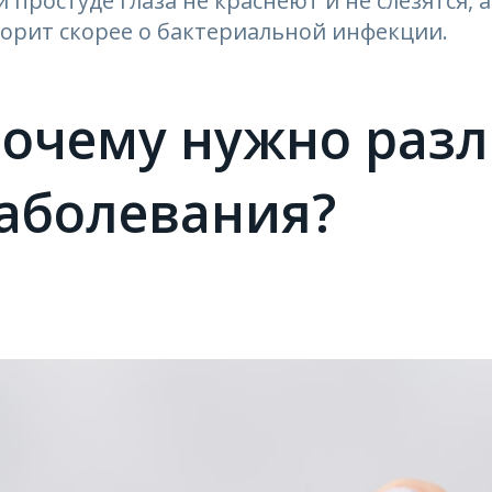
 простуде глаза не краснеют и не слезятся, а 
ворит скорее о бактериальной инфекции.
очему нужно разл
аболевания?