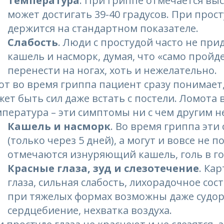
Температура
. При гриппе отмечается вы
может достигать 39-40 градусов. При прос
держится на стандартном показателе.
Слабость
. Люди с простудой часто не пр
кашель и насморк, думая, что «само пройд
перенести на ногах, хоть и нежелательно.
от во время гриппа пациент сразу понимает, 
ет быть сил даже встать с постели. Ломота в
пература – эти симптомы ни с чем другим н
Кашель и насморк
. Во время гриппа эти
(только через 5 дней), а могут и вовсе не 
отмечаются изнуряющий кашель, голь в го
Красные глаза, зуд и слезотечение
. Ка
глаза, сильная слабость, лихорадочное сос
при тяжелых формах возможны даже судор
сердцебиение, нехватка воздуха.