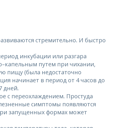
развиваются стремительно. И быстро
период инкубации или разгара
о–капельным путем при чихании,
ную пищу (была недостаточно
ция начинает в период от 4 часов до
7 дней.
ное с переохлаждением. Простуда
болезненные симптомы появляются
 при запущенных формах может