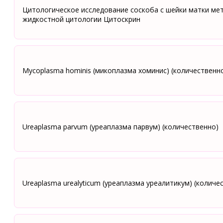
Цитологическое исследование соскоба с шейки матки ме
жидкостной цитологии Цитоскрин
Mycoplasma hominis (микоплазма хоминис) (количественн
Ureaplasma parvum (уреаплазма парвум) (количественно)
Ureaplasma urealyticum (уреаплазма уреалитикум) (количе