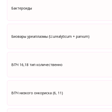
Бактероиды
Биовары уреаплазмы (U.urealyticum + parvum)
ВПЧ 16,18 тип количественно
ВПЧ низкого онкориска (6, 11)