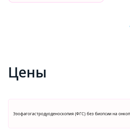
Цены
Эзофагогастродуоденоскопия (ФГС) без биопсии на онко