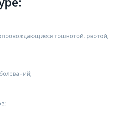
уре:
сопровождающиеся тошнотой, рвотой,
болеваний;
в;