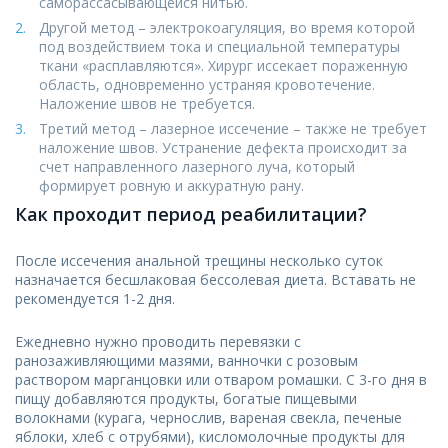
саморассасывающейся нитью.
Другой метод – электрокоагуляция, во время которой
под воздействием тока и специальной температуры
ткани «расплавляются». Хирург иссекает пораженную
область, одновременно устраняя кровотечение.
Наложение швов не требуется.
Третий метод – лазерное иссечение – также не требует
наложение швов. Устранение дефекта происходит за
счет направленного лазерного луча, который
формирует ровную и аккуратную рану.
Как проходит период реабилитации?
После иссечения анальной трещины несколько суток
назначается бесшлаковая бессолевая диета. Вставать не
рекомендуется 1-2 дня.
Ежедневно нужно проводить перевязки с
ранозаживляющими мазями, ванночки с розовым
раствором марганцовки или отваром ромашки. С 3-го дня в
пищу добавляются продукты, богатые пищевыми
волокнами (курага, чернослив, вареная свекла, печеные
яблоки, хлеб с отрубями), кисломолочные продукты для