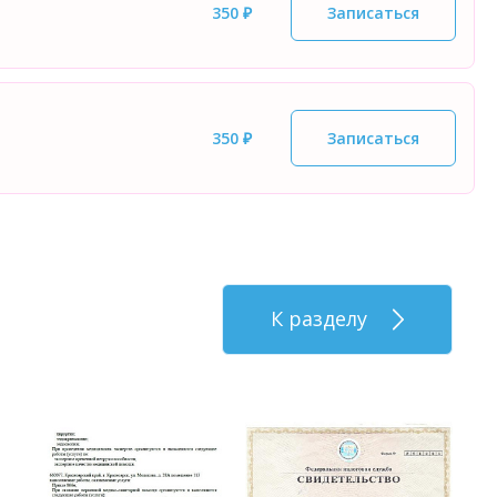
350 ₽
Записаться
350 ₽
Записаться
К разделу