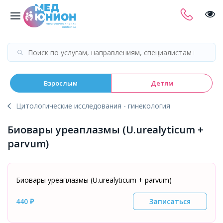
Взрослым
Детям
Цитологические исследования - гинекология
Биовары уреаплазмы (U.urealyticum +
parvum)
Биовары уреаплазмы (U.urealyticum + parvum)
440 ₽
Записаться