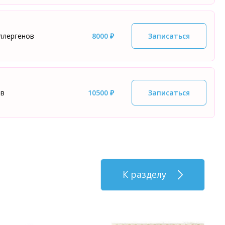
ллергенов
8000 ₽
Записаться
ов
10500 ₽
Записаться
К разделу