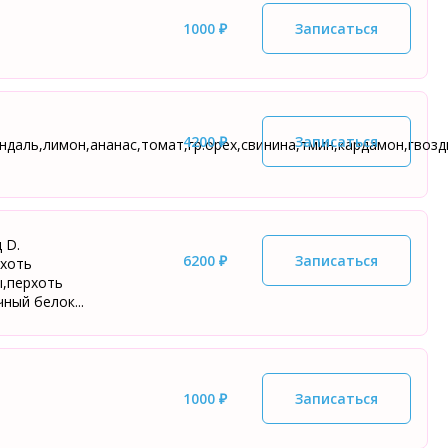
1000 ₽
Записаться
4200 ₽
Записаться
ндаль,лимон,ананас,томат,гр.орех,свинина,тмин,кардамон,гвозди
 D.
6200 ₽
Записаться
рхоть
ы,перхоть
ный белок...
1000 ₽
Записаться