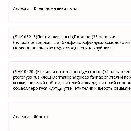
Аллергия: Клещ домашней пыли
(ДНК 05215)Пищ. аллергены IgE кол-но (36 ал-в: яич
белок,горох,арахис,соя,бел.фасоль,фундук,кор.молоко,ми
морковь,апельс,картоф,кокос,пшеница,клубника...
(ДНК 05205)Большая панель ал-в IgE кол-но (54 ал-на:клещ
pteronyssinus,клещ Dermatophagoides farinae,эпителий пе
кошки,эпителий собаки,эпителий лошади,эпителий коров
собаки,перо гуся куртцы утки, эпителий и шерсть овцы,яич
Аллергия: Яблоко