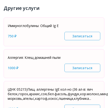
Другие услуги
Иммуноглобулины: Общий Ig E
750 ₽
Записаться
Аллергия: Клещ домашней пыли
1000 ₽
Записаться
(ДНК 05215)Пищ. аллергены IgE кол-но (36 ал-в: яич
белок,горох,арахис,соя,бел.фасоль,фундук,кор.молоко,минд
морковь,апельс,картоф,кокос,пшеница,клубника...