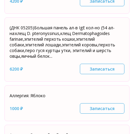
4200 ₽
Записаться
(ДНК 05205)Большая панель ал-в IgE кол-но (54 ал-
на:клещ D. pteronyssinus,клещ Dermatophagoides
farinae,эпителий перхоть кошки,эпителий
собаки,эпителий лошади,эпителий коровы,перхоть
собаки,перо гуся куртцы утки, эпителий и шерсть
овцы,яичный белок...
6200 ₽
Записаться
Аллергия: Яблоко
1000 ₽
Записаться