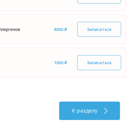
ллергенов
8000 ₽
Записаться
1000 ₽
Записаться
К разделу