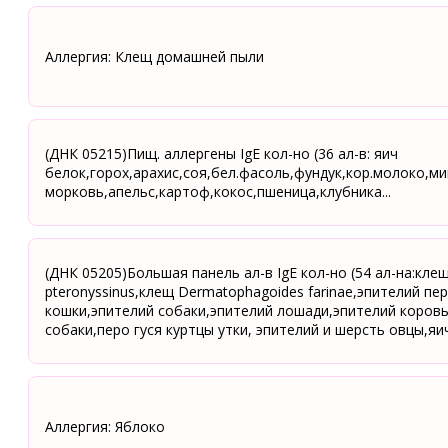
Аллергия: Клещ домашней пыли
(ДНК 05215)Пищ. аллергены IgE кол-но (36 ал-в: яич
белок,горох,арахис,соя,бел.фасоль,фундук,кор.молоко,ми
морковь,апельс,картоф,кокос,пшеница,клубника...
(ДНК 05205)Большая панель ал-в IgE кол-но (54 ал-на:клещ
pteronyssinus,клещ Dermatophagoides farinae,эпителий пе
кошки,эпителий собаки,эпителий лошади,эпителий коров
собаки,перо гуся куртцы утки, эпителий и шерсть овцы,яич
Аллергия: Яблоко