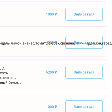
1000 ₽
Записаться
4200 ₽
Записаться
ндаль,лимон,ананас,томат,гр.орех,свинина,тмин,кардамон,гвозди
 D.
6200 ₽
Записаться
рхоть
ы,перхоть
ный белок...
1000 ₽
Записаться