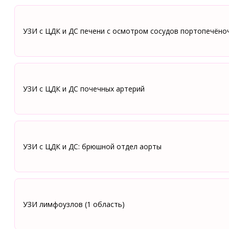
УЗИ с ЦДК и ДС печени с осмотром сосудов портопечёно
УЗИ с ЦДК и ДС почечных артерий
УЗИ с ЦДК и ДС: брюшной отдел аорты
УЗИ лимфоузлов (1 область)