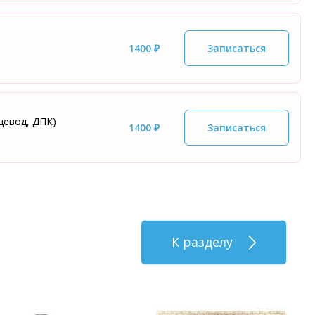
1400 ₽
Записаться
щевод, ДПК)
1400 ₽
Записаться
К разделу