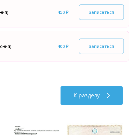
ния)
450 ₽
Записаться
ония)
400 ₽
Записаться
К разделу