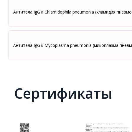
Антитела IgG к Сhlamidophila pneumonia (хламидия пневмо
Антитела IgG к Mycoplasma pneumonia (микоплазма пневм
Сертификаты