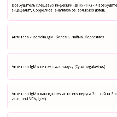
Возбудитель клещевых инфекций (ДНК/РНК) - 4 возбудит
энцефалит, боррелиоз, анаплазмоз, эрлихиоз (клещ)
Антитела к Borrelia IgM (болезнь Лайма, боррелиоз)
Антитела IgM к цитомегаловирусу (Cytomegalovirus)
Антитела IgM к капсидному антигену вируса Эпштейна-Барр
virus, anti-VCA, IgM)