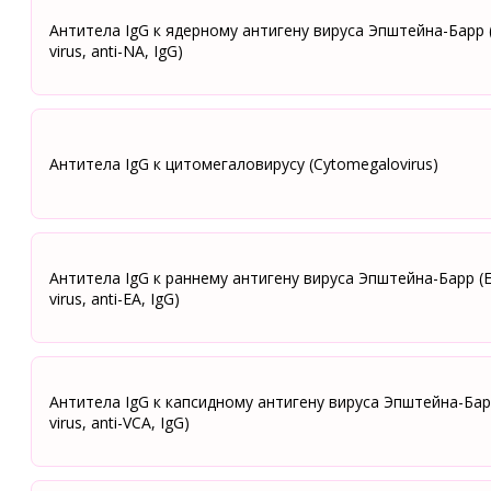
Антитела IgG к ядерному антигену вируса Эпштейна-Барр (
virus, anti-NA, IgG)
Антитела IgG к цитомегаловирусу (Cytomegalovirus)
Антитела IgG к раннему антигену вируса Эпштейна-Барр (E
virus, anti-ЕA, IgG)
Антитела IgG к капсидному антигену вируса Эпштейна-Барр
virus, anti-VCA, IgG)