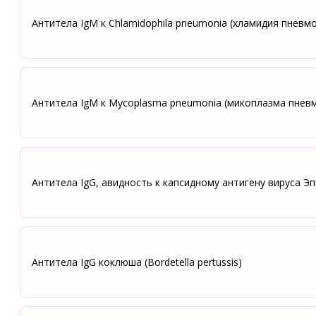
Антитела IgM к Сhlamidophila pneumonia (хламидия пневм
Антитела IgM к Mycoplasma pneumonia (микоплазма пнев
Антитела IgG, авидность к капсидному антигену вируса Э
Антитела IgG коклюша (Bordetella pertussis)