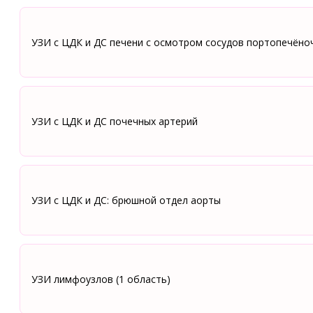
УЗИ с ЦДК и ДС печени с осмотром сосудов портопечёно
УЗИ с ЦДК и ДС почечных артерий
УЗИ с ЦДК и ДС: брюшной отдел аорты
УЗИ лимфоузлов (1 область)