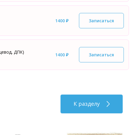
1400 ₽
Записаться
щевод, ДПК)
1400 ₽
Записаться
К разделу