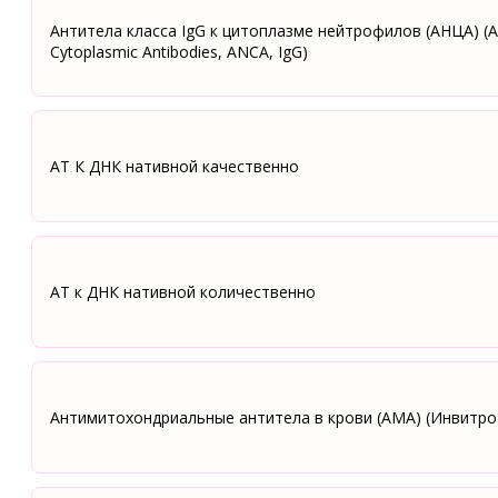
Антитела класса IgG к цитоплазме нейтрофилов (АНЦА) (An
Сytoplasmic Аntibodies, ANCA, IgG)
АТ К ДНК нативной качественно
АТ к ДНК нативной количественно
Антимитохондриальные антитела в крови (АМА) (Инвитро