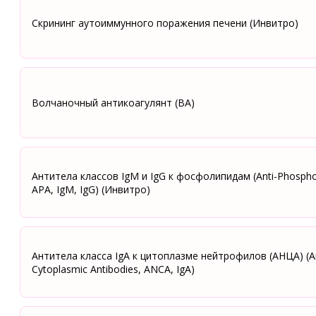
Скрининг аутоиммунного поражения печени (Инвитро)
Волчаночный антикоагулянт (ВА)
Антитела классов IgM и IgG к фосфолипидам (Аnti-Phospholi
APA, IgM, IgG) (Инвитро)
Антитела класса IgА к цитоплазме нейтрофилов (АНЦА) (An
Cytoplasmic Antibodies, ANCA, IgA)