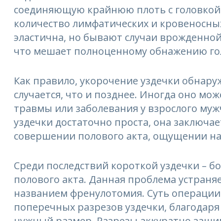
соединяющую крайнюю плоть с головкой 
количество лимфатических и кровеносных
эластична, но бывают случаи врожденной
что мешает полноценному обнажению го
Как правило, укорочение уздечки обнаруж
случается, что и позднее. Иногда оно мо
травмы или заболевания у взрослого му
уздечки достаточно проста, она заключа
совершении полового акта, ощущении н
Среди последствий короткой уздечки – б
полового акта. Данная проблема устран
названием френулотомия. Суть операции
поперечных разрезов уздечки, благодаря
нужный размер. Разрезы аккуратно заш