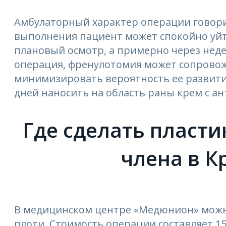
Амбулаторный характер операции говорит 
выполнения пациент может спокойно уйт
плановый осмотр, а примерно через неде
операция, френулотомия может сопровож
минимизировать вероятность ее развити
дней наносить на область раны крем с а
Где сделать пласти
члена в К
В медицинском центре «Медюнион» можн
плоти. Стоимость операции составляет 15