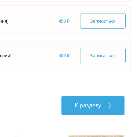
ния)
450 ₽
Записаться
ония)
400 ₽
Записаться
К разделу