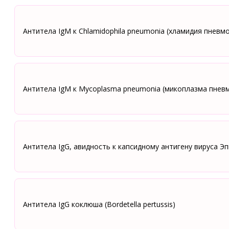
Антитела IgM к Сhlamidophila pneumonia (хламидия пневм
Антитела IgM к Mycoplasma pneumonia (микоплазма пнев
Антитела IgG, авидность к капсидному антигену вируса Э
Антитела IgG коклюша (Bordetella pertussis)