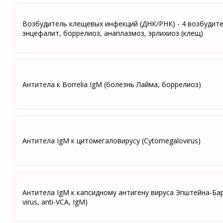
Возбудитель клещевых инфекций (ДНК/РНК) - 4 возбудит
энцефалит, боррелиоз, анаплазмоз, эрлихиоз (клещ)
Антитела к Borrelia IgM (болезнь Лайма, боррелиоз)
Антитела IgM к цитомегаловирусу (Cytomegalovirus)
Антитела IgM к капсидному антигену вируса Эпштейна-Барр
virus, anti-VCA, IgM)