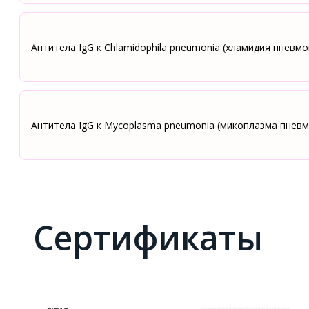
Антитела IgG к Сhlamidophila pneumonia (хламидия пневмо
Антитела IgG к Mycoplasma pneumonia (микоплазма пневм
Сертификаты