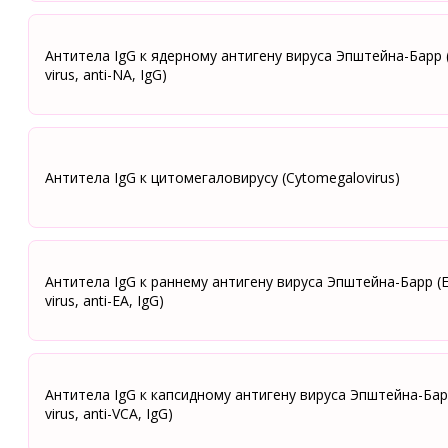
Антитела IgG к ядерному антигену вируса Эпштейна-Барр (
virus, anti-NA, IgG)
Антитела IgG к цитомегаловирусу (Cytomegalovirus)
Антитела IgG к раннему антигену вируса Эпштейна-Барр (E
virus, anti-ЕA, IgG)
Антитела IgG к капсидному антигену вируса Эпштейна-Барр
virus, anti-VCA, IgG)