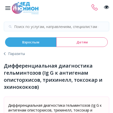
Взрослым
Детям
Паразиты
Дифференциальная диагностика
гельминтозов (Ig G к антигенам
описторхисов, трихинелл, токсокар и
эхинококков)
Дифференциальная диагностика гельминтозов (Ig G к
антигенам описторхисов, трихинелл, токсокар и