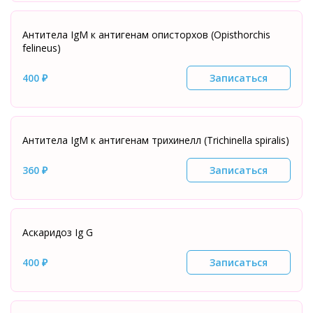
Антитела IgМ к антигенам описторхов (Opisthorchis
felineus)
400 ₽
Записаться
Антитела IgМ к антигенам трихинелл (Trichinella spiralis)
360 ₽
Записаться
Аскаридоз Ig G
400 ₽
Записаться