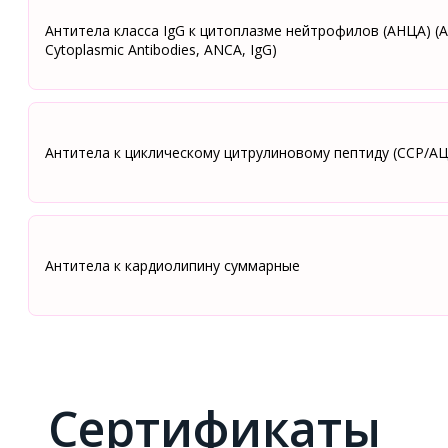
Антитела класса IgG к цитоплазме нейтрофилов (АНЦА) (An
Сytoplasmic Аntibodies, ANCA, IgG)
Антитела к циклическому цитрулиновому пептиду (ССР/А
Антитела к кардиолипину суммарные
Сертификаты