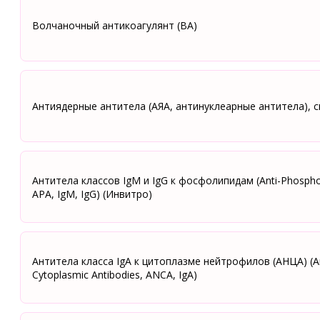
Волчаночный антикоагулянт (ВА)
Антиядерные антитела (АЯА, антинуклеарные антитела), с
Антитела классов IgM и IgG к фосфолипидам (Аnti-Phospholi
APA, IgM, IgG) (Инвитро)
Антитела класса IgА к цитоплазме нейтрофилов (АНЦА) (An
Cytoplasmic Antibodies, ANCA, IgA)