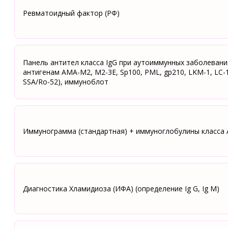
Ревматоидный фактор (РФ)
Панель антител класса IgG при аутоиммунных заболевания
антигенам АМА-М2, М2-3Е, Sp100, PML, gp210, LKM-1, LC-1
SSA/Ro-52), иммуноблот
Иммунограмма (стандартная) + иммуноглобулины класса А
Диагностика Хламидиоза (ИФА) (определение Ig G, Ig M)