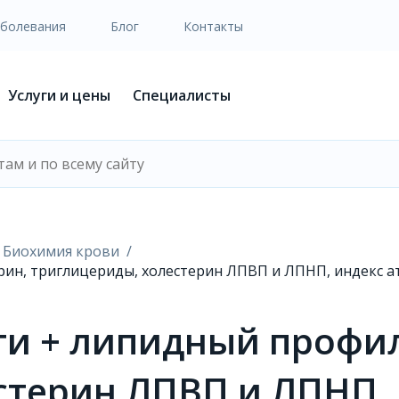
аболевания
Блог
Контакты
Услуги и цены
Специалисты
Биохимия крови
рин, триглицериды, холестерин ЛПВП и ЛПНП, индекс а
ти + липидный профил
стерин ЛПВП и ЛПНП,