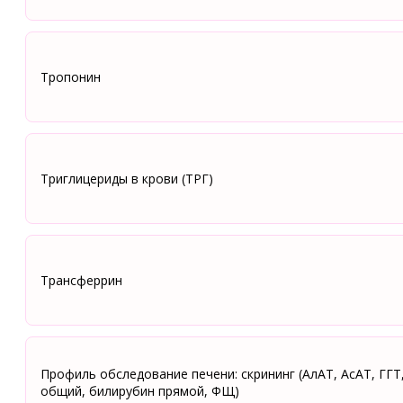
Тропонин
Триглицериды в крови (ТРГ)
Трансферрин
Профиль обследование печени: скрининг (АлАТ, АсАТ, ГГТ
общий, билирубин прямой, ФЩ)