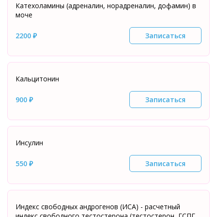
Катехоламины (адреналин, норадреналин, дофамин) в
моче
2200 ₽
Записаться
Кальцитонин
900 ₽
Записаться
Инсулин
550 ₽
Записаться
Индекс свободных андрогенов (ИСА) - расчетный
индекс свободного тестостерона (тестостерон, ГСПГ,