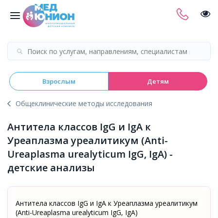
Взрослым
Детям
Общеклинические методы исследования
Антитела классов IgG и IgA к
Уреаплазма уреалитикум (Аnti-
Ureaplasma urealyticum IgG, IgA) -
детские анализы
Антитела классов IgG и IgA к Уреаплазма уреалитикум
(Аnti-Ureaplasma urealyticum IgG, IgA)