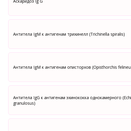
Аскаридоз Ig G
Антитела IgМ к антигенам трихинелл (Trichinella spiralis)
Антитела IgМ к антигенам описторхов (Opisthorchis felineu
Антитела IgG к антигенам эхинококка однокамерного (Ech
granulosus)