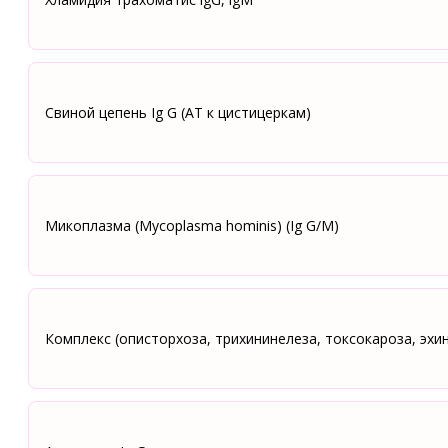
Свиной цепень Ig G (АТ к цистицеркам)
Микоплазма (Mycoplasma hominis) (Ig G/М)
Комплекс (описторхоза, трихининелеза, токсокароза, эхи