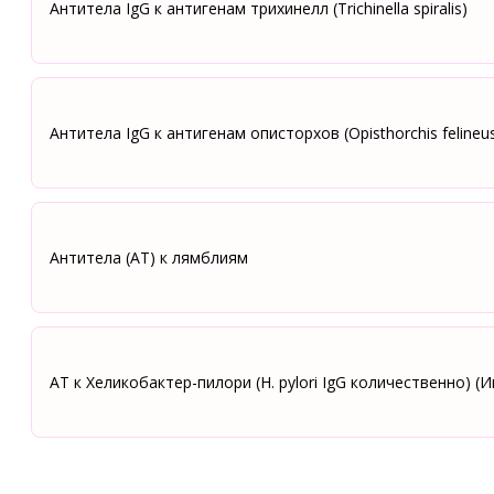
Антитела IgG к антигенам трихинелл (Trichinella spiralis)
Антитела IgG к антигенам описторхов (Opisthorchis felineu
Антитела (АТ) к лямблиям
АТ к Хеликобактер-пилори (H. pylori IgG количественно) (