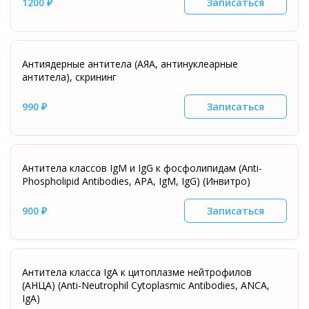
1200 ₽
Записаться
Антиядерные антитела (АЯА, антинуклеарные
антитела), скрининг
990 ₽
Записаться
Антитела классов IgM и IgG к фосфолипидам (Аnti-
Phospholipid Antibodies, APA, IgM, IgG) (Инвитро)
900 ₽
Записаться
Антитела класса IgА к цитоплазме нейтрофилов
(АНЦА) (Anti-Neutrophil Cytoplasmic Antibodies, ANCA,
IgA)