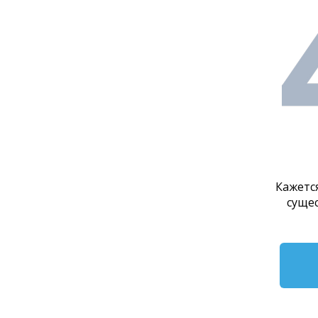
Кажетс
сущес