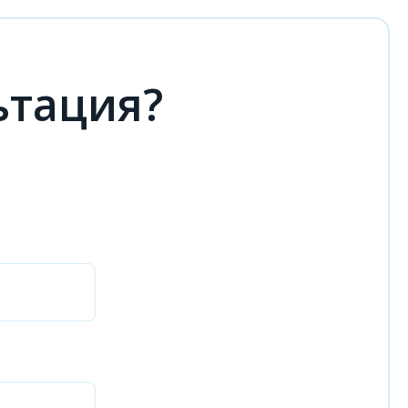
ьтация?