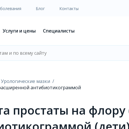
аболевания
Блог
Контакты
Услуги и цены
Специалисты
Урологические мазки
с расширенной антибиотикограммой
а простаты на флору 
отикограммой (дети