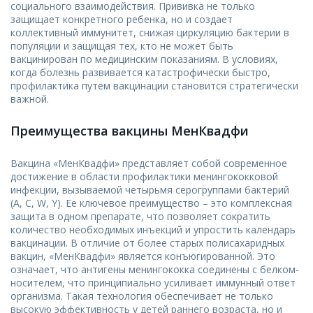
социального взаимодействия. Прививка не только
защищает конкретного ребенка, но и создает
коллективный иммунитет, снижая циркуляцию бактерии в
популяции и защищая тех, кто не может быть
вакцинирован по медицинским показаниям. В условиях,
когда болезнь развивается катастрофически быстро,
профилактика путем вакцинации становится стратегически
важной.
Преимущества вакцины МенКвадфи
Вакцина «МенКвадфи» представляет собой современное
достижение в области профилактики менингококковой
инфекции, вызываемой четырьмя серогруппами бактерий
(A, C, W, Y). Ее ключевое преимущество – это комплексная
защита в одном препарате, что позволяет сократить
количество необходимых инъекций и упростить календарь
вакцинации. В отличие от более старых полисахаридных
вакцин, «МенКвадфи» является конъюгированной. Это
означает, что антигены менингококка соединены с белком-
носителем, что принципиально усиливает иммунный ответ
организма. Такая технология обеспечивает не только
высокую эффективность у детей раннего возраста, но и