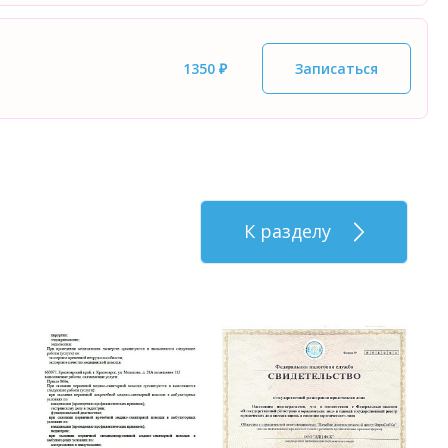
1350 ₽
Записаться
К разделу