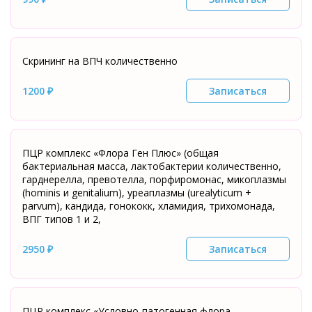
Скрининг на ВПЧ количественно
1200 ₽
Записаться
ПЦР комплекс «Флора Ген Плюс» (общая
бактериальная масса, лактобактерии количественно,
гарднерелла, превотелла, порфиромонас, микоплазмы
(hominis и genitalium), уреаплазмы (urealyticum +
parvum), кандида, гонококк, хламидия, трихомонада,
ВПГ типов 1 и 2,
2950 ₽
Записаться
ПЦР комплекс «Условно-патогенная флора