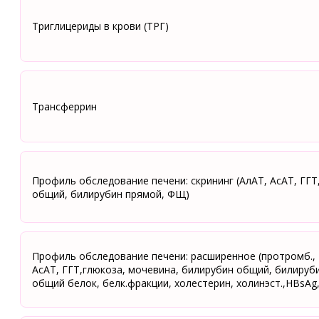
Триглицериды в крови (ТРГ)
Трансферрин
Профиль обследование печени: скрининг (АлАТ, АсАТ, ГГТ
общий, билирубин прямой, ФЩ)
Профиль обследование печени: расширенное (протромб.,
АсАТ, ГГТ,глюкоза, мочевина, билирубин общий, билируб
общий белок, белк.фракции, холестерин, холинэст.,HBsAg,