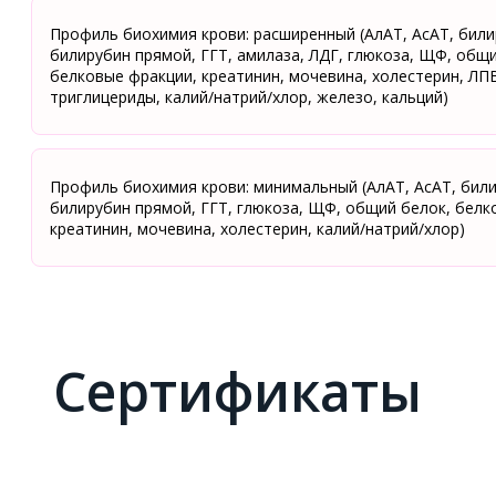
Профиль биохимия крови: расширенный (АлАТ, АсАТ, бил
билирубин прямой, ГГТ, амилаза, ЛДГ, глюкоза, ЩФ, общи
белковые фракции, креатинин, мочевина, холестерин, ЛП
триглицериды, калий/натрий/хлор, железо, кальций)
Профиль биохимия крови: минимальный (АлАТ, АсАТ, бил
билирубин прямой, ГГТ, глюкоза, ЩФ, общий белок, белк
креатинин, мочевина, холестерин, калий/натрий/хлор)
Сертификаты