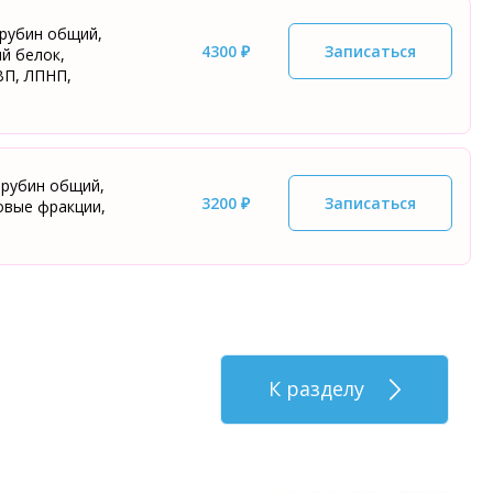
ирубин общий,
4300 ₽
Записаться
й белок,
ВП, ЛПНП,
ирубин общий,
3200 ₽
Записаться
овые фракции,
К разделу