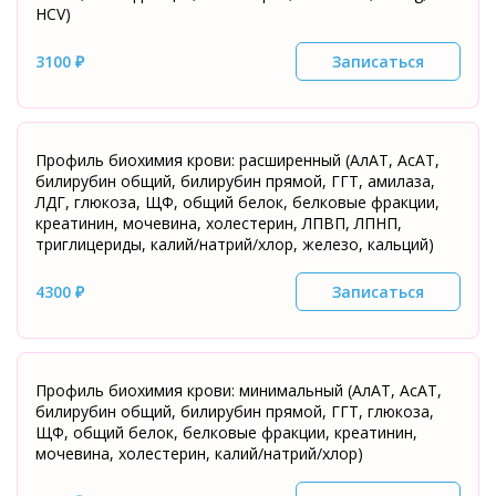
HCV)
3100 ₽
Записаться
Профиль биохимия крови: расширенный (АлАТ, АсАТ,
билирубин общий, билирубин прямой, ГГТ, амилаза,
ЛДГ, глюкоза, ЩФ, общий белок, белковые фракции,
креатинин, мочевина, холестерин, ЛПВП, ЛПНП,
триглицериды, калий/натрий/хлор, железо, кальций)
4300 ₽
Записаться
Профиль биохимия крови: минимальный (АлАТ, АсАТ,
билирубин общий, билирубин прямой, ГГТ, глюкоза,
ЩФ, общий белок, белковые фракции, креатинин,
мочевина, холестерин, калий/натрий/хлор)