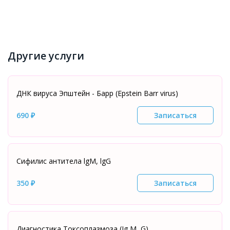
Другие услуги
ДНК вируса Эпштейн - Барр (Epstein Barr virus)
690 ₽
Записаться
Сифилис антитела lgM, lgG
350 ₽
Записаться
Диагностика Токсоплазмоза (Ig M, G)