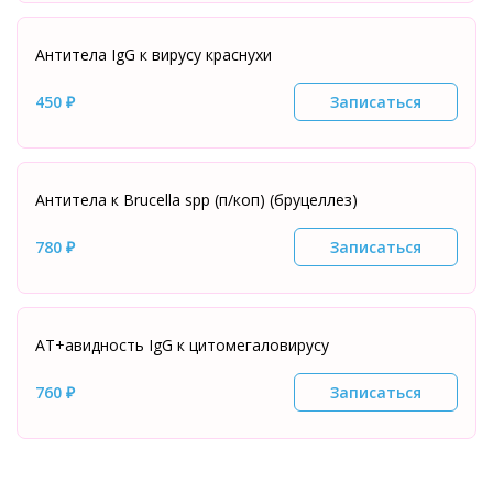
Антитела IgG к вирусу краснухи
450 ₽
Записаться
Антитела к Brucella spp (п/коп) (бруцеллез)
780 ₽
Записаться
АТ+авидность IgG к цитомегаловирусу
760 ₽
Записаться