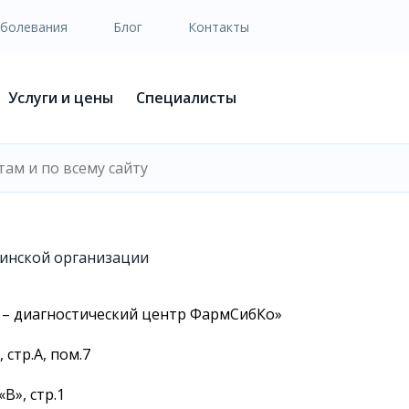
аболевания
Блог
Контакты
Услуги и цены
Специалисты
инской организации
 – диагностический центр ФармСибКо»
 стр.А, пом.7
В», стр.1