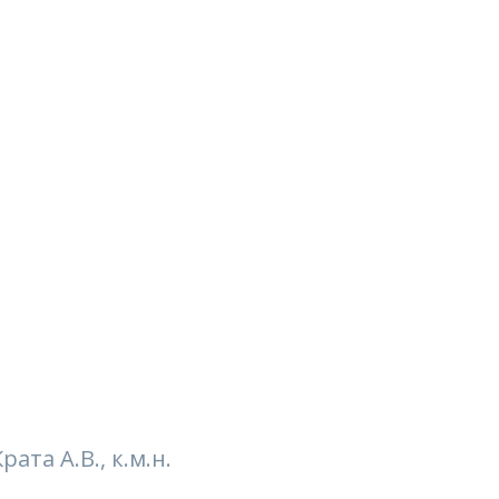
та А.В., к.м.н.