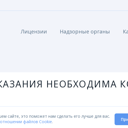
Лицензии
Надзорные органы
К
АЗАНИЯ НЕОБХОДИМА К
ем сайте, это поможет нам сделать его лучше для вас.
оводятся технические работы, в связи с чем, цены на 
Пр
 отношении файлов Cookie
.
ичие препаратов и возможность оказания медицинских