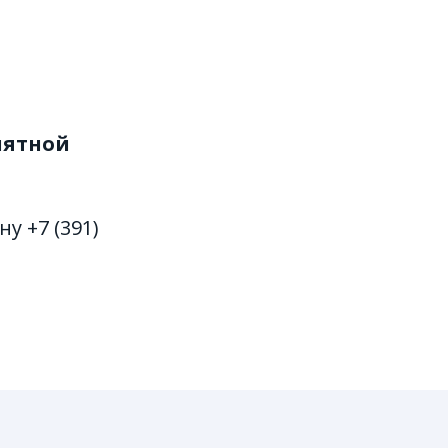
иятной
у +7 (391)